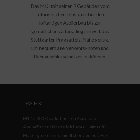
Das MKI mit seinen 9 Gebäuden vom
futuristischen Glasbau über den
loftartigen Atelierbau bis zur
gemütlichen Osteria liegt unweit des
Stuttgarter Pragsattels. Nahe genug,
um bequem alle Verkehrsknoten und
Bahnanschlüsse nutzen zu können.
DAS MKI
Mit 15.000 Quadratmetern Büro- und
Atelierflächen ist das MKI Areal Heimat für
Mieter ganz unterschiedlicher Couleur: Hier