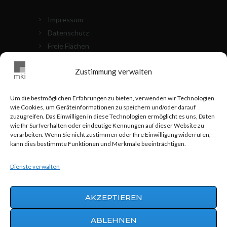
Impressum
Datenschutz
Freie Flächen
Die Objekte
Zustimmung verwalten
Kontakt
Cookie Richtlinien (EU)
Um die bestmöglichen Erfahrungen zu bieten, verwenden wir Technologien
wie Cookies, um Geräteinformationen zu speichern und/oder darauf
MKI VOR ORT
zuzugreifen. Das Einwilligen in diese Technologien ermöglicht es uns, Daten
wie Ihr Surfverhalten oder eindeutige Kennungen auf dieser Website zu
verarbeiten. Wenn Sie nicht zustimmen oder Ihre Einwilligung widerrufen,
0711 - 24 83 517
kann dies bestimmte Funktionen und Merkmale beeinträchtigen.
info@mki-stuttgart.de
Dienste verwalten
Hohnerstraße 25 70469 Stuttgart
AKZEPTIEREN
ABLEHNEN
Werbeagentur AWEOS
© 2015 | MKI