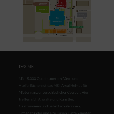
DAS MKI
Mit 15.000 Quadratmetern Büro- und
Atelierflächen ist das MKI Areal Heimat für
Mieter ganz unterschiedlicher Couleur: Hier
treffen sich Anwälte und Künstler,
Gastronomen und Ballettschülerinnen,
Firmengründer und alte Hasen, Einzelkämpfer