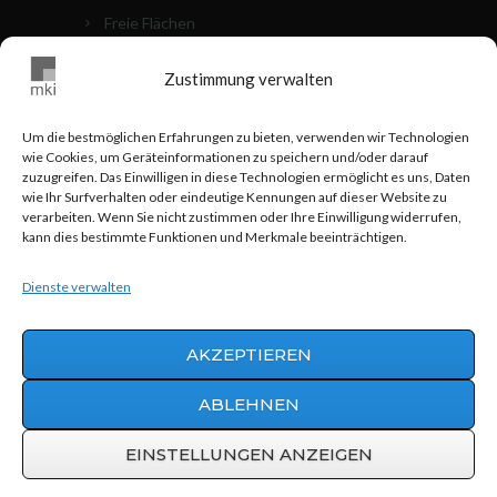
Freie Flächen
Die Objekte
Zustimmung verwalten
Kontakt
Cookie Richtlinien (EU)
Um die bestmöglichen Erfahrungen zu bieten, verwenden wir Technologien
wie Cookies, um Geräteinformationen zu speichern und/oder darauf
MKI VOR ORT
zuzugreifen. Das Einwilligen in diese Technologien ermöglicht es uns, Daten
wie Ihr Surfverhalten oder eindeutige Kennungen auf dieser Website zu
verarbeiten. Wenn Sie nicht zustimmen oder Ihre Einwilligung widerrufen,
0711 - 24 83 517
kann dies bestimmte Funktionen und Merkmale beeinträchtigen.
info@mki-stuttgart.de
Dienste verwalten
Hohnerstraße 25 70469 Stuttgart
AKZEPTIEREN
ABLEHNEN
Werbeagentur AWEOS
© 2015 | MKI
Grundbesitz GmbH & Co.
EINSTELLUNGEN ANZEIGEN
Vermögensverwaltungs KG |
info@mki-