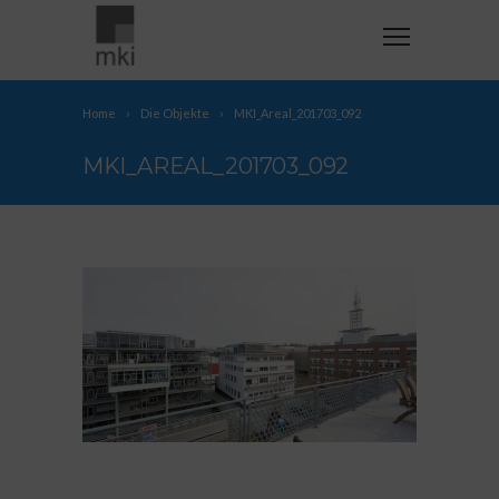
Home
Die Objekte
MKI_Areal_201703_092
MKI_AREAL_201703_092