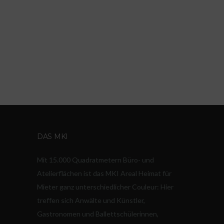
DAS MKI
Mit 15.000 Quadratmetern Büro- und
Atelierflächen ist das MKI Areal Heimat für
Mieter ganz unterschiedlicher Couleur: Hier
treffen sich Anwälte und Künstler,
Gastronomen und Ballettschülerinnen,