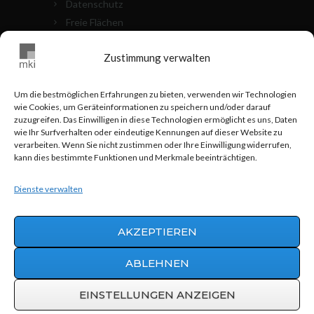
Datenschutz
Freie Flächen
Die Objekte
Zustimmung verwalten
Kontakt
Cookie Richtlinien (EU)
Um die bestmöglichen Erfahrungen zu bieten, verwenden wir Technologien
wie Cookies, um Geräteinformationen zu speichern und/oder darauf
MKI VOR ORT
zuzugreifen. Das Einwilligen in diese Technologien ermöglicht es uns, Daten
wie Ihr Surfverhalten oder eindeutige Kennungen auf dieser Website zu
verarbeiten. Wenn Sie nicht zustimmen oder Ihre Einwilligung widerrufen,
0711 - 24 83 517
kann dies bestimmte Funktionen und Merkmale beeinträchtigen.
info@mki-stuttgart.de
Dienste verwalten
Hohnerstraße 25 70469 Stuttgart
AKZEPTIEREN
ABLEHNEN
Werbeagentur AWEOS
© 2015 | MKI
Grundbesitz GmbH & Co.
EINSTELLUNGEN ANZEIGEN
Vermögensverwaltungs KG |
info@mki-