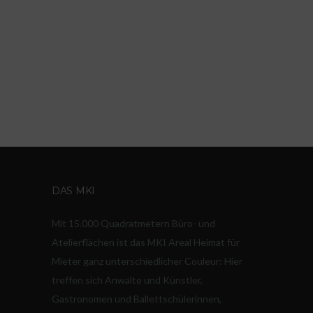
DAS MKI
Mit 15.000 Quadratmetern Büro- und
Atelierflächen ist das MKI Areal Heimat für
Mieter ganz unterschiedlicher Couleur: Hier
treffen sich Anwälte und Künstler,
Gastronomen und Ballettschülerinnen,