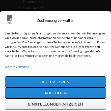
Datenschutz
Freie Flächen
Die Objekte
Zustimmung verwalten
Kontakt
Cookie Richtlinien (EU)
Um die bestmöglichen Erfahrungen zu bieten, verwenden wir Technologien
wie Cookies, um Geräteinformationen zu speichern und/oder darauf
MKI VOR ORT
zuzugreifen. Das Einwilligen in diese Technologien ermöglicht es uns, Daten
wie Ihr Surfverhalten oder eindeutige Kennungen auf dieser Website zu
verarbeiten. Wenn Sie nicht zustimmen oder Ihre Einwilligung widerrufen,
0711 - 24 83 517
kann dies bestimmte Funktionen und Merkmale beeinträchtigen.
info@mki-stuttgart.de
Dienste verwalten
Hohnerstraße 25 70469 Stuttgart
AKZEPTIEREN
ABLEHNEN
Werbeagentur AWEOS
© 2015 | MKI
Grundbesitz GmbH & Co.
EINSTELLUNGEN ANZEIGEN
Vermögensverwaltungs KG |
info@mki-