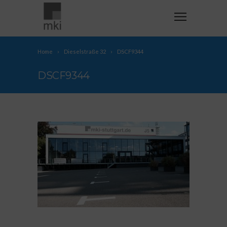
Home
Dieselstraße 32
DSCF9344
DSCF9344