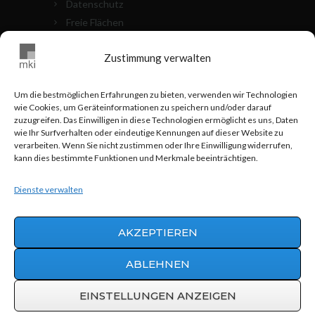
Datenschutz
Freie Flächen
Die Objekte
Zustimmung verwalten
Kontakt
Cookie Richtlinien (EU)
Um die bestmöglichen Erfahrungen zu bieten, verwenden wir Technologien
wie Cookies, um Geräteinformationen zu speichern und/oder darauf
MKI VOR ORT
zuzugreifen. Das Einwilligen in diese Technologien ermöglicht es uns, Daten
wie Ihr Surfverhalten oder eindeutige Kennungen auf dieser Website zu
verarbeiten. Wenn Sie nicht zustimmen oder Ihre Einwilligung widerrufen,
0711 - 24 83 517
kann dies bestimmte Funktionen und Merkmale beeinträchtigen.
info@mki-stuttgart.de
Dienste verwalten
Hohnerstraße 25 70469 Stuttgart
AKZEPTIEREN
ABLEHNEN
Werbeagentur AWEOS
© 2015 | MKI
Grundbesitz GmbH & Co.
EINSTELLUNGEN ANZEIGEN
Vermögensverwaltungs KG |
info@mki-