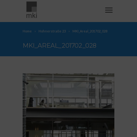
Home
Hohnerstraße 23
MKI_Areal_201702_028
MKI_AREAL_201702_028