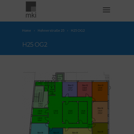
Home
Hohnerstraße 25
H25 OG2
H25 OG2