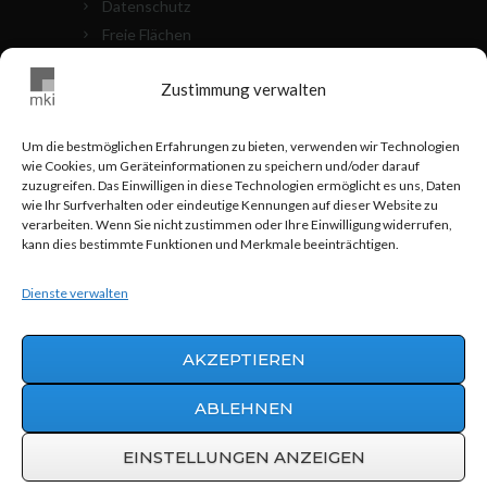
Datenschutz
Freie Flächen
Die Objekte
Zustimmung verwalten
Kontakt
Cookie Richtlinien (EU)
Um die bestmöglichen Erfahrungen zu bieten, verwenden wir Technologien
wie Cookies, um Geräteinformationen zu speichern und/oder darauf
MKI VOR ORT
zuzugreifen. Das Einwilligen in diese Technologien ermöglicht es uns, Daten
wie Ihr Surfverhalten oder eindeutige Kennungen auf dieser Website zu
verarbeiten. Wenn Sie nicht zustimmen oder Ihre Einwilligung widerrufen,
0711 - 24 83 517
kann dies bestimmte Funktionen und Merkmale beeinträchtigen.
info@mki-stuttgart.de
Dienste verwalten
Hohnerstraße 25 70469 Stuttgart
AKZEPTIEREN
ABLEHNEN
Werbeagentur AWEOS
© 2015 | MKI
Grundbesitz GmbH & Co.
EINSTELLUNGEN ANZEIGEN
Vermögensverwaltungs KG |
info@mki-