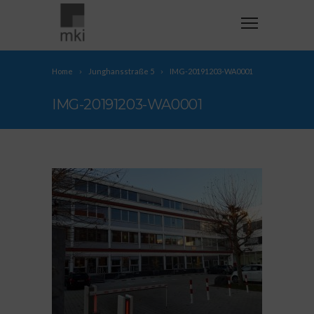
Home
Junghansstraße 5
IMG-20191203-WA0001
IMG-20191203-WA0001